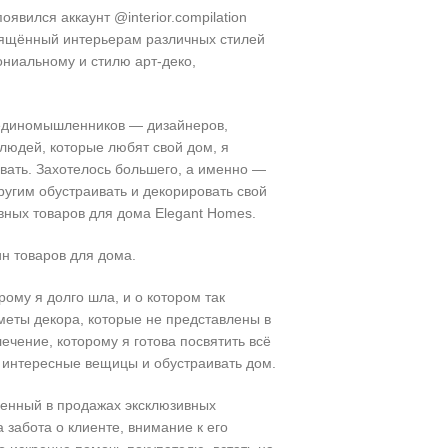
появился аккаунт @interior.compilation
свящённый интерьерам различных стилей
ониальному и стилю арт-деко,
 единомышленников — дизайнеров,
людей, которые любят свой дом, я
овать. Захотелось большего, а именно —
ругим обустраивать и декорировать свой
вных товаров для дома Elegant Homes.
н товаров для дома.
рому я долго шла, и о котором так
еты декора, которые не представлены в
ечение, которому я готова посвятить всё
 интересные вещицы и обустраивать дом.
ленный в продажах эксклюзивных
 забота о клиенте, внимание к его