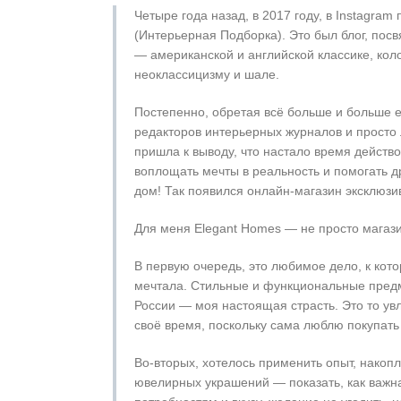
Четыре года назад, в 2017 году, в Instagram 
(Интерьерная Подборка). Это был блог, по
— американской и английской классике, кол
неоклассицизму и шале.
Постепенно, обретая всё больше и больше
редакторов интерьерных журналов и просто 
пришла к выводу, что настало время действ
воплощать мечты в реальность и помогать д
дом! Так появился онлайн-магазин эксклюзи
Для меня Elegant Homes — не просто магази
В первую очередь, это любимое дело, к кото
мечтала. Стильные и функциональные предм
России — моя настоящая страсть. Это то увл
своё время, поскольку сама люблю покупать
Во-вторых, хотелось применить опыт, накоп
ювелирных украшений — показать, как важна