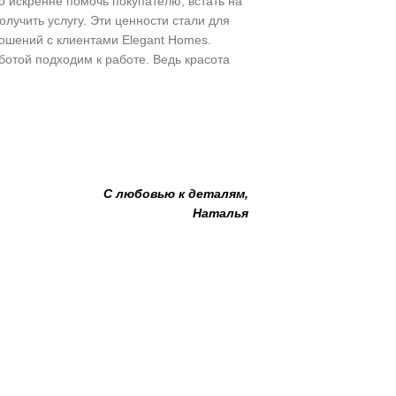
но искренне помочь покупателю, встать на
получить услугу. Эти ценности стали для
ошений с клиентами Elegant Homes.
отой подходим к работе. Ведь красота
С любовью к деталям,
Наталья